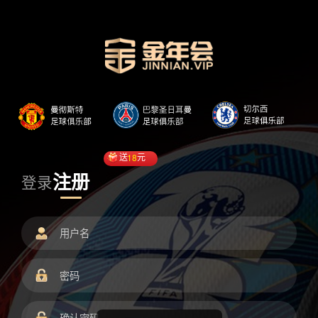
送
18
元
注册
登录