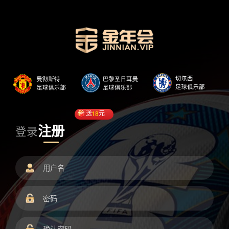
送
18
元
注册
登录